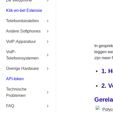
De Webphone
Klik-en-bel Extensie
Telefoontoestellen
Andere Softphones
VoIP-Apparatuur
In gesprek
VoIP-
leggen we 
zijn meer 
Telefoonsystemen
Overige Hardware
‣
1. 
API-token
‣
2. V
Technische
Problemen
Gerela
FAQ
Poly