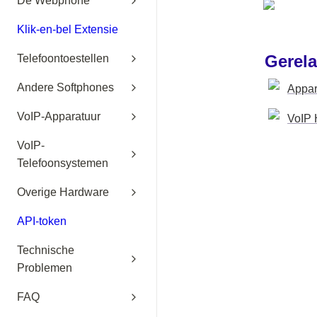
De Webphone
Klik-en-bel Extensie
Gerela
Telefoontoestellen
Andere Softphones
Appar
VoIP-Apparatuur
VoIP 
VoIP-
Telefoonsystemen
Overige Hardware
API-token
Technische
Problemen
FAQ