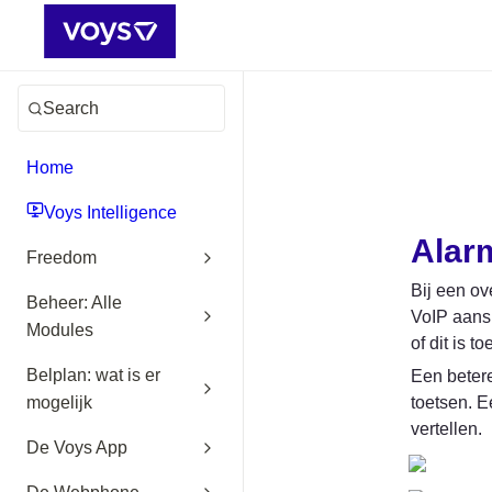
Search
Home
Voys Intelligence
Alar
Freedom
Bij een ov
Beheer: Alle
VoIP aansl
Modules
of dit is t
Belplan: wat is er
Een betere
toetsen. E
mogelijk
vertellen.
De Voys App