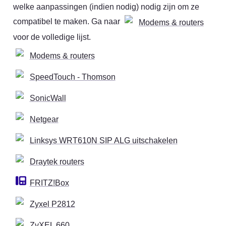
welke aanpassingen (indien nodig) nodig zijn om ze 
compatibel te maken. Ga naar 
Modems & routers
voor de volledige lijst.
Modems & routers
SpeedTouch - Thomson
SonicWall
Netgear
Linksys WRT610N SIP ALG uitschakelen
Draytek routers
FRITZ!Box
Zyxel P2812
ZyXEL 660