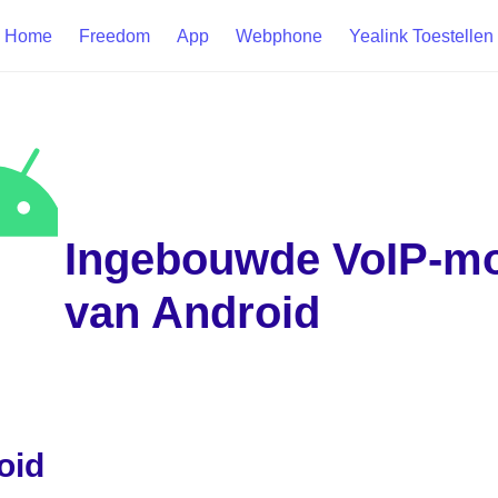
Home
Freedom
App
Webphone
Yealink Toestellen
Ingebouwde VoIP-mo
van Android
oid