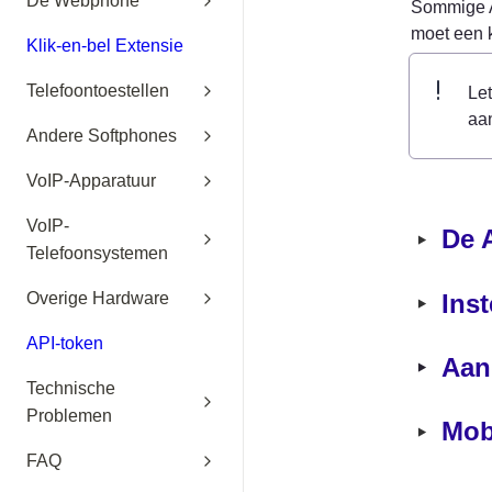
De Webphone
Sommige An
moet een k
Klik-en-bel Extensie
Telefoontoestellen
Let
aa
Andere Softphones
VoIP-Apparatuur
VoIP-
‣
De A
Telefoonsystemen
‣
Ins
Overige Hardware
API-token
‣
Aan
Technische
Problemen
‣
Mobi
FAQ