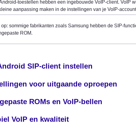
droid-toestellen hebben een ingebouwde VoIP-client. VoIP wer
leine aanpassing maken in de instellingen van je VoIP-account
 op: sommige fabrikanten zoals Samsung hebben de SIP-function
ngepaste ROM.
ndroid SIP-client instellen
tellingen voor uitgaande oproepen
gepaste ROMs en VoIP-bellen
el VoIP en kwaliteit