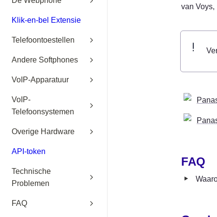
De Webphone
van Voys,
Klik-en-bel Extensie
Telefoontoestellen
Ver
Andere Softphones
VoIP-Apparatuur
VoIP-
Pana
Telefoonsystemen
Pana
Overige Hardware
API-token
FAQ
Technische
‣
Waarom
Problemen
FAQ