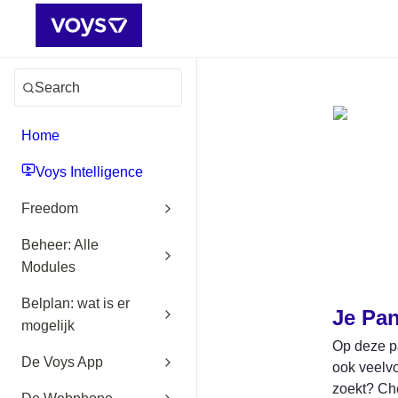
Search
Home
Voys Intelligence
Freedom
Beheer: Alle
Modules
Belplan: wat is er
Je Pa
mogelijk
Op deze pa
De Voys App
ook veelvo
zoekt? Che