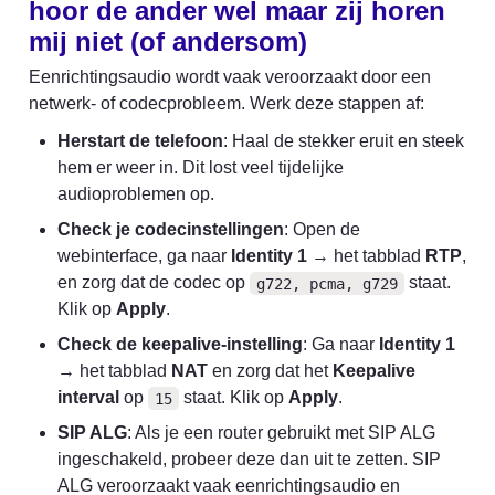
hoor de ander wel maar zij horen 
mij niet (of andersom)
Eenrichtingsaudio wordt vaak veroorzaakt door een 
netwerk- of codecprobleem. Werk deze stappen af:
Herstart de telefoon
: Haal de stekker eruit en steek 
hem er weer in. Dit lost veel tijdelijke 
audioproblemen op.
Check je codecinstellingen
: Open de 
webinterface, ga naar 
Identity 1
 → het tabblad 
RTP
, 
en zorg dat de codec op 
 staat. 
g722, pcma, g729
Klik op 
Apply
.
Check de keepalive-instelling
: Ga naar 
Identity 1
→ het tabblad 
NAT
 en zorg dat het 
Keepalive 
interval
 op 
 staat. Klik op 
Apply
.
15
SIP ALG
: Als je een router gebruikt met SIP ALG 
ingeschakeld, probeer deze dan uit te zetten. SIP 
ALG veroorzaakt vaak eenrichtingsaudio en 