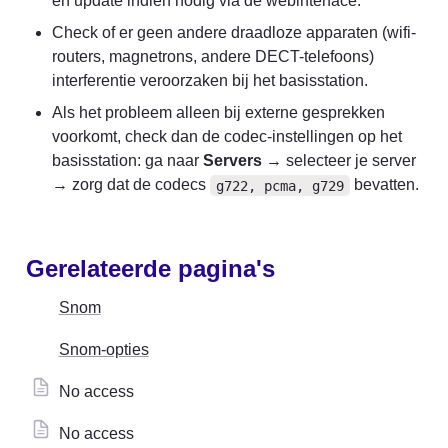
en update indien nodig via de webinterface.
Check of er geen andere draadloze apparaten (wifi-
routers, magnetrons, andere DECT-telefoons) 
interferentie veroorzaken bij het basisstation.
Als het probleem alleen bij externe gesprekken 
voorkomt, check dan de codec-instellingen op het 
basisstation: ga naar 
Servers
 → selecteer je server 
→ zorg dat de codecs 
 bevatten.
g722, pcma, g729
Gerelateerde pagina's
Snom
Snom-opties
No access
No access