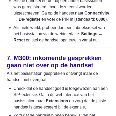
Als de handset eerder bij een ander basisstation 
was geregistreerd, moet deze eerst worden 
uitgeschreven. Ga op de handset naar 
Connectivity
→ 
De-register
 en voer de PIN in (standaard: 
0000
).
Als niets werkt, probeer dan een fabrieksreset van 
het basisstation via de webinterface: 
Settings
 → 
Reset
 en stel de handset opnieuw in vanaf nul.
7. M300: inkomende gesprekken 
gaan niet over op de handset
Als het basisstation gesprekken ontvangt maar de 
handset niet overgaat:
Check dat de handset goed is toegewezen aan een 
SIP-extensie. Ga in de webinterface van het 
basisstation naar 
Extensions
 en zorg dat de juiste 
handset is geselecteerd bij de extensie.
Zorg dat de handset binnen bereik is van het 