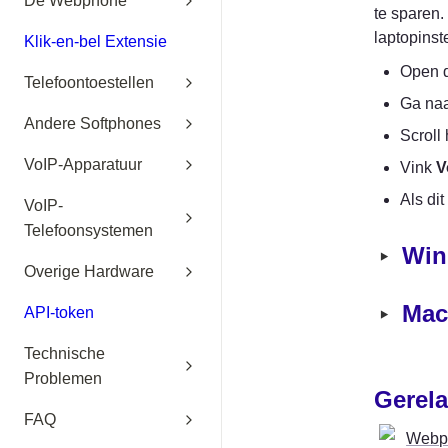
De Webphone
te sparen.
laptopinst
Klik-en-bel Extensie
Open 
Telefoontoestellen
Ga naa
Andere Softphones
Scroll
VoIP-Apparatuur
Vink 
V
Als dit
VoIP-
Telefoonsystemen
‣
Win
Overige Hardware
‣
Ma
API-token
Technische
Problemen
Gerela
FAQ
Webph