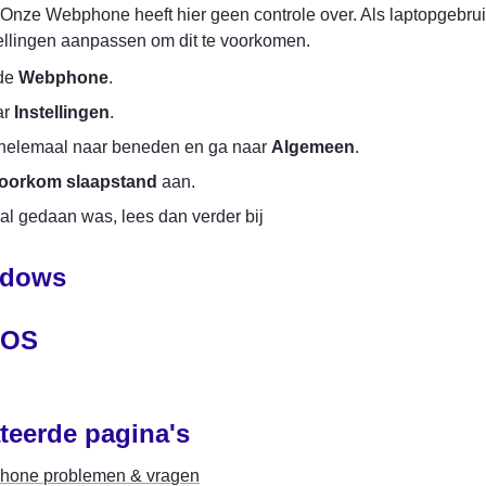
 Onze Webphone heeft hier geen controle over. Als laptopgebruik
ellingen aanpassen om dit te voorkomen.
de 
Webphone
.
r 
Instellingen
.
 helemaal naar beneden en ga naar 
Algemeen
.
oorkom slaapstand
 aan.
 al gedaan was, lees dan verder bij
dows
cOS
teerde pagina's
one problemen & vragen