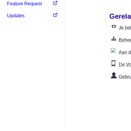
Feature Request
Gerela
Updates
Je be
Behee
Aan d
De Vo
Gebrui