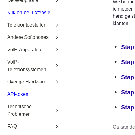
De Webphone
We hebben 
je meteen 
Klik-en-bel Extensie
handige st
klanten!
Telefoontoestellen
Andere Softphones
‣
Stap
VoIP-Apparatuur
‣
Stap
VoIP-
Telefoonsystemen
‣
Stap
Overige Hardware
‣
Stap
API-token
‣
Technische
Stap
Problemen
FAQ
Ga aan de 