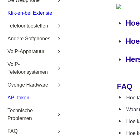
De Webphone
Klik-en-bel Extensie
‣
Hoe
Telefoontoestellen
Andere Softphones
‣
Hoe
VoIP-Apparatuur
‣
Her
VoIP-
Telefoonsystemen
FAQ
Overige Hardware
‣
Hoe la
API-token
‣
Waar m
Technische
Problemen
‣
Hoe ka
‣
FAQ
Hoe k