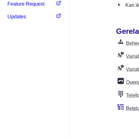
‣
Feature Request
Kan ik
Updates
Gerela
Behee
Varia
Varia
Overi
Tele
Belpl