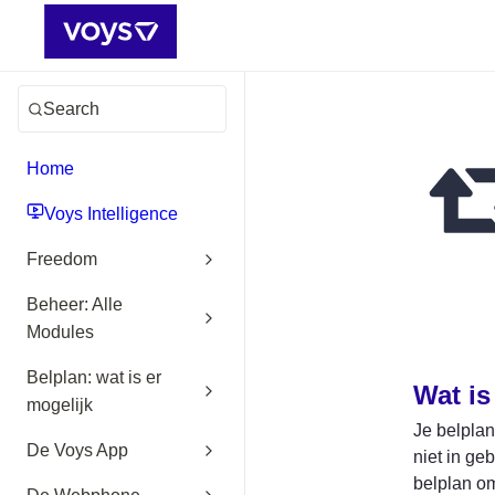
Search
Home
Voys Intelligence
Freedom
Beheer: Alle
Modules
Belplan: wat is er
Wat is
mogelijk
Je belplan
De Voys App
niet in ge
belplan om