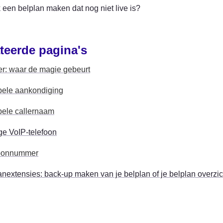
 een belplan maken dat nog niet live is?
teerde pagina's
r: waar de magie gebeurt
bele aankondiging
bele callernaam
ge VoIP-telefoon
foonnummer
anextensies: back-up maken van je belplan of je belplan overzi