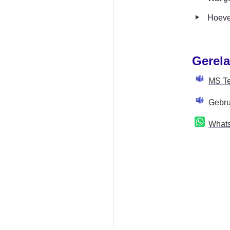
‣
Hoeve
Gerela
MS Te
Gebru
What