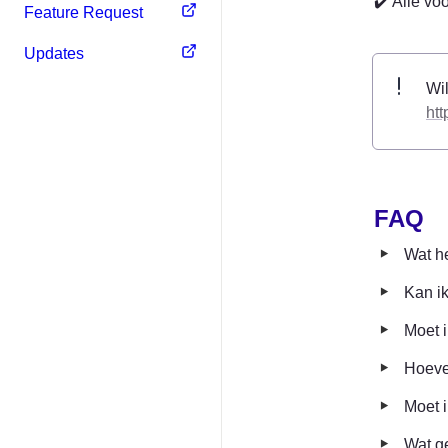
✔️ Alle vo
Feature Request
Updates
htt
FAQ
‣
Wat he
‣
Kan i
‣
Moet i
‣
Hoeve
‣
Moet i
‣
Wat ge