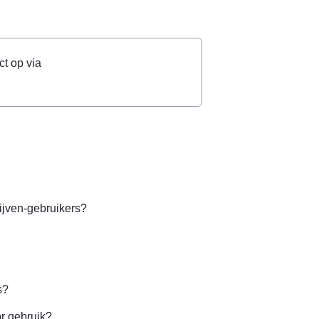
Wil je meer weten of aan de slag met deze integratie? Neem contact op via 
ijven-gebruikers?
s?
or gebruik?