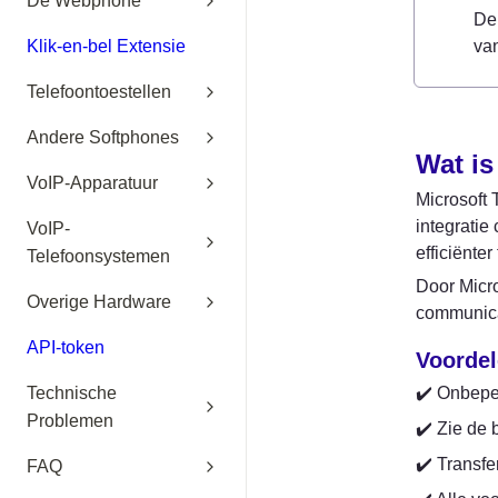
De Webphone
De
van
Klik-en-bel Extensie
Telefoontoestellen
Andere Softphones
Wat is
VoIP-Apparatuur
Microsoft 
integratie
VoIP-
efficiënte
Telefoonsystemen
Door Micro
Overige Hardware
communica
API-token
Voordel
✔️ Onbeper
Technische
Problemen
✔️ Zie de 
✔️ Transfe
FAQ