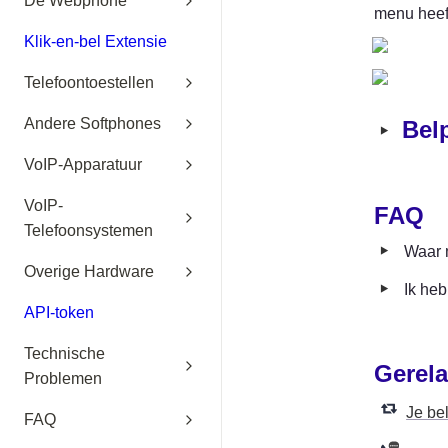
De Webphone
menu heef
Klik-en-bel Extensie
Telefoontoestellen
Andere Softphones
‣
Bel
VoIP-Apparatuur
VoIP-
FAQ
Telefoonsystemen
‣
Waar m
Overige Hardware
‣
Ik heb
API-token
Technische
Gerela
Problemen
Je be
FAQ