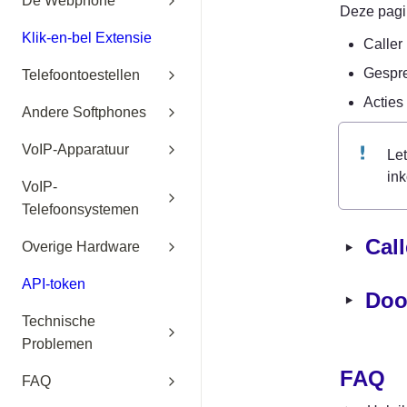
De Webphone
Deze pagi
Klik-en-bel Extensie
Caller
Gespre
Telefoontoestellen
Acties
Andere Softphones
VoIP-Apparatuur
Let
in
VoIP-
Telefoonsystemen
‣
Cal
Overige Hardware
API-token
‣
Doo
Technische
Problemen
FAQ
FAQ