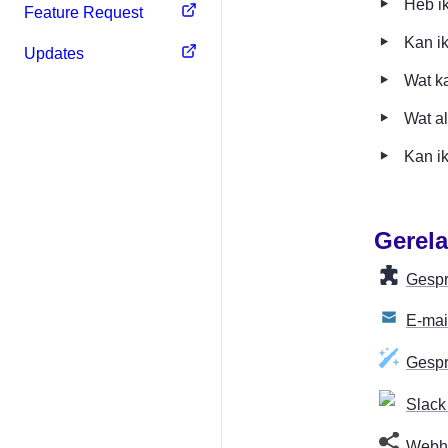
‣
Heb i
Feature Request
‣
Kan i
Updates
‣
Wat k
‣
Wat a
‣
Kan i
Gerela
Gespr
E-mai
Gespr
Slack
Webh