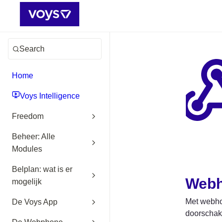
Search
Home
Voys Intelligence
Freedom
Beheer: Alle
Modules
Belplan: wat is er
Webh
mogelijk
Met webhoo
De Voys App
doorschake