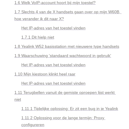
1.6 Welk VoIP-account hoort bij mijn toestel?
1.7 Slechts 4 van de X handsets gaan over op mijn W60B, 
hoe verander ik dit naar X?
Het IP-adres van het toestel vinden
1.7.1 Dit hielp niet
1.8 Yealink W52 basisstation met nieuwere type handsets
1.9 Waarschuwing 'standaard wachtwoord in gebruik'
Het IP-adres van het toestel vinden
1.10 Mijn kiestoon klinkt heel raar
Het IP-adres van het toestel vinden
1.11 Terugbellen vanuit de gemiste oproepen lijst werkt 
niet
1.11.1 Tijdelijke oplossing: Er zit een bug in je Yealink
1.11.2 
Oplossing voor de lange termijn: Proxy 
configureren