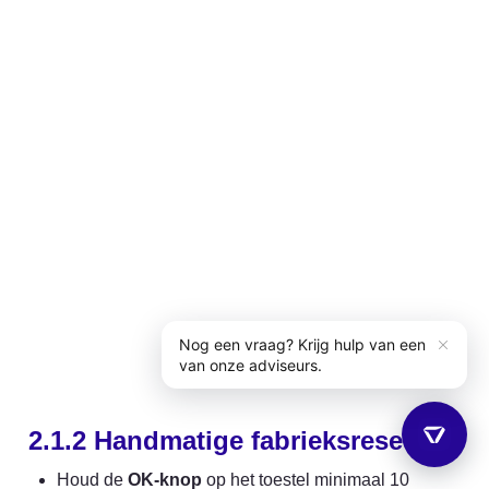
2.1.2 Handmatige fabrieksreset
Houd de 
OK-knop
 op het toestel minimaal 10 
seconden ingedrukt tot het toestel vraagt of je een 
fabrieksreset wilt uitvoeren.
Kies ja.
Het toestel voert nu een fabrieksreset uit.
Als het toestel na de herstart geen netwerkverbinding 
toont, haal dan de stekker eruit en steek hem er weer in. 
Dit zou het toestel moeten helpen het netwerk weer te 
vinden.
Back to Top
Gerelateerde pagina's