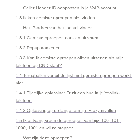
Caller Header ID aanpassen in je VoIP-account
1.3 Ik kan gemiste oproepen niet vinden
Het IP-adres van het toestel vinden
1.3.1 Gemiste oproepen aan- en uitzetten
1.3.2 Popup aanzetten
1.3.3 Kan ik gemiste oproepen alleen uitzetten als mijn 
telefoon op DND staat?
1.4 Terugbellen vanuit de lijst met gemiste oproepen werkt 
niet
1.4.1 Tijdelijke oplossing: Er zit een bug in je Yealink-
telefoon
1.4.2 Oplossing op de lange termijn: Proxy invullen
1.5 Ik ontvang vreemde oproepen
 van bijv. 100, 101, 
1000, 1001 en wil ze stoppen
Wat zijn deze oproepen?