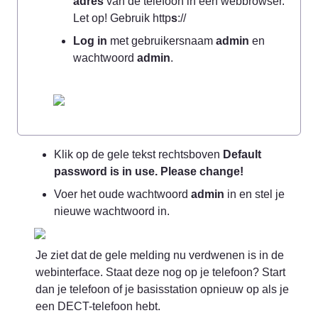
adres
 van de telefoon in een webbrowser. 
Let op! Gebruik http
s
://
Log in
 met gebruikersnaam 
admin
 en 
wachtwoord 
admin
.
Klik op de gele tekst rechtsboven 
Default 
password is in use. Please change!
Voer het oude wachtwoord 
admin
 in en stel je 
nieuwe wachtwoord in.
Je ziet dat de gele melding nu verdwenen is in de 
webinterface. Staat deze nog op je telefoon? Start 
dan je telefoon of je basisstation opnieuw op als je 
een DECT-telefoon hebt.