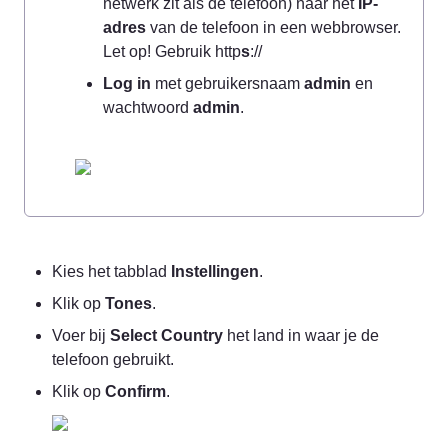
netwerk zit als de telefoon) naar het 
IP-
adres
 van de telefoon in een webbrowser. 
Let op! Gebruik http
s
://
Log in
 met gebruikersnaam 
admin
 en 
wachtwoord 
admin
.
Kies het tabblad 
Instellingen
.
Klik op 
Tones
.
Voer bij 
Select Country
 het land in waar je de 
telefoon gebruikt.
Klik op 
Confirm
.