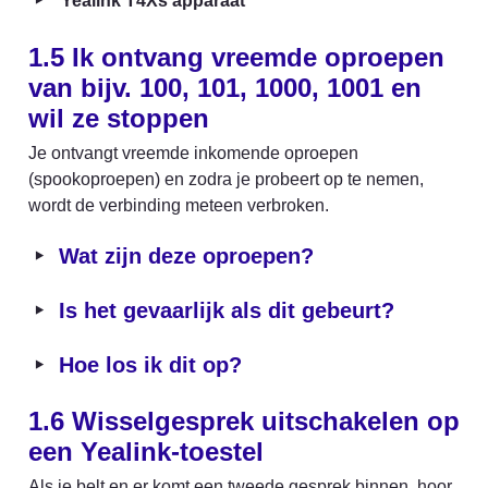
‣
Yealink T4Xs apparaat
1.5 Ik ontvang vreemde oproepen
van bijv. 100, 101, 1000, 1001 en 
wil ze stoppen
Je ontvangt vreemde inkomende oproepen 
(spookoproepen) en zodra je probeert op te nemen, 
wordt de verbinding meteen verbroken.
‣
Wat zijn deze oproepen?
‣
Is het gevaarlijk als dit gebeurt?
‣
Hoe los ik dit op?
1.6 
Wisselgesprek uitschakelen op 
een Yealink-toestel
Als je belt en er komt een tweede gesprek binnen, hoor 