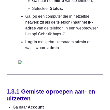
Ga naar het 
menu
 van de telefoon.
Selecteer 
Status
.
Ga (op een computer die in hetzelfde 
netwerk zit als de telefoon) naar het 
IP-
adres
 van de telefoon in een webbrowser. 
Let op! Gebruik http
s
://
Log in
 met gebruikersnaam 
admin
 en 
wachtwoord 
admin
.
1.3.1 Gemiste oproepen aan- en 
uitzetten
Ga naar 
Account