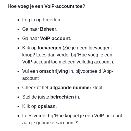
Hoe voeg je een VoIP-account toe?
Log in op 
Freedom
.
Ga naar 
Beheer
.
Ga naar 
VoIP-account
.
Klik op 
toevoegen
 (Zie je geen toevoegen-
knop? Lees dan verder bij 'Hoe voeg je een 
VoIP-account toe met een volledig account').
Vul een 
omschrijving
 in, bijvoorbeeld 'App-
account'.
Check of het 
uitgaande nummer
 klopt.
Stel de juiste 
belrechten
 in.
Klik op 
opslaan
.
Lees verder bij 'Hoe koppel je een VoIP-account 
aan je gebruikersaccount?'.