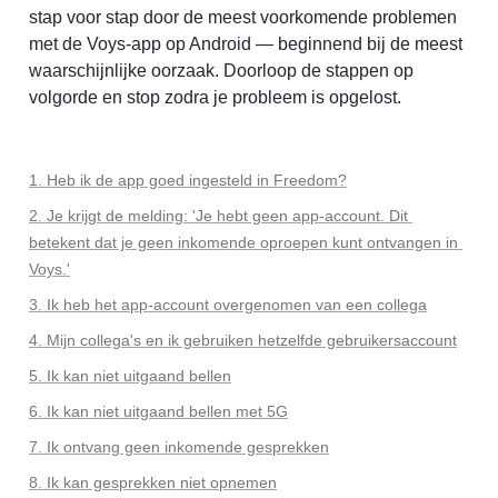
stap voor stap door de meest voorkomende problemen 
met de Voys-app op Android — beginnend bij de meest 
waarschijnlijke oorzaak. Doorloop de stappen op 
volgorde en stop zodra je probleem is opgelost.
1. Heb ik de app goed ingesteld in Freedom?
2. Je krijgt de melding: 'Je hebt geen app-account. Dit 
betekent dat je geen inkomende oproepen kunt ontvangen in 
Voys.'
3. Ik heb het app-account overgenomen van een collega
4. Mijn collega's en ik gebruiken hetzelfde gebruikersaccount
5. Ik kan niet uitgaand bellen
6. Ik kan niet uitgaand bellen met 5G
7. Ik ontvang geen inkomende gesprekken
8. Ik kan gesprekken niet opnemen