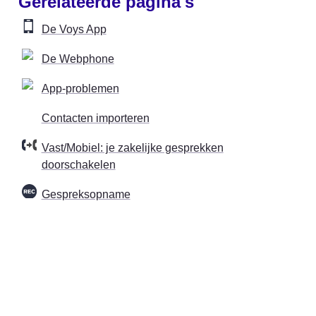
Gerelateerde pagina's
De Voys App
De Webphone
App-problemen
Contacten importeren
Vast/Mobiel: je zakelijke gesprekken
doorschakelen
Gespreksopname