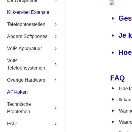
De Webphone
Klik-en-bel Extensie
‣
Ges
Telefoontoestellen
‣
Je k
Andere Softphones
VoIP-Apparatuur
‣
Hoe 
VoIP-
Telefoonsystemen
FAQ
Overige Hardware
‣
Hoe la
API-token
‣
Ik kan
Technische
‣
Wanne
Problemen
‣
Waaro
FAQ