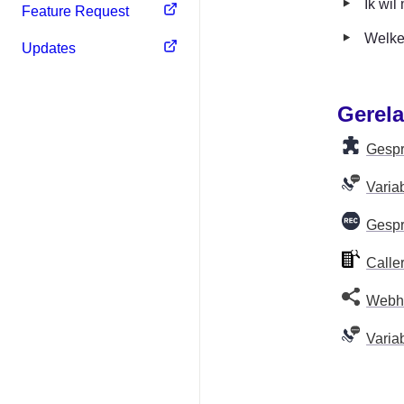
‣
Ik wil
Feature Request
‣
Welke 
Updates
Gerela
Gespr
Varia
Gesp
Calle
Webh
Varia