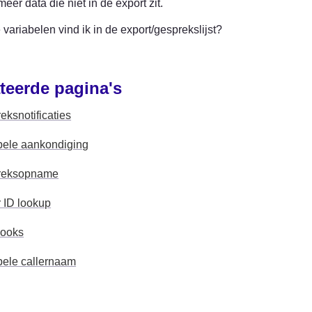
 meer data die niet in de export zit.
variabelen vind ik in de export/gesprekslijst?
teerde pagina's
eksnotificaties
bele aankondiging
reksopname
r ID lookup
ooks
bele callernaam