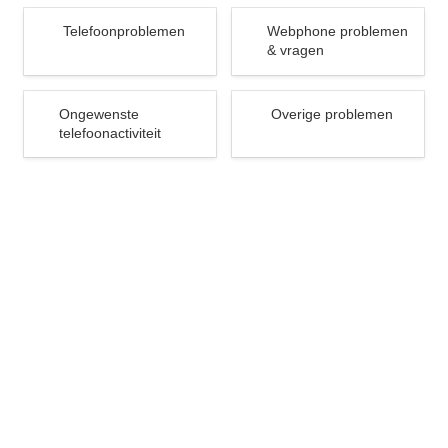
Telefoonproblemen
Webphone problemen &
Telefoonproblemen
Webphone problemen 
vragen
& vragen
Ongewenste
Overige problemen
Ongewenste 
Overige problemen
telefoonactiviteit
telefoonactiviteit